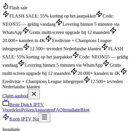
Flash sale
FLASH SALE: 55% korting op het jaarpakket
Code:
NEON55 — geldig vandaag
Levering binnen 5 minuten via
WhatsApp
Gratis multi-screen upgrade bij 12 maanden
20.000+ kanalen in 4K
Eredivisie + Champions League
inbegrepen
12.500+ tevreden Nederlandse klanten
FLASH
SALE: 55% korting op het jaarpakket
Code: NEON55 — geldig
vandaag
Levering binnen 5 minuten via WhatsApp
Gratis
multi-screen upgrade bij 12 maanden
20.000+ kanalen in 4K
Eredivisie + Champions League inbegrepen
12.500+ tevreden
Nederlandse klanten
Claim aanbod
Beste
Dutch
IPTV
Voordelen
Prijzen
Apparaten
FAQ
Installatie
Blog
Koop IPTV Nu
Installatie