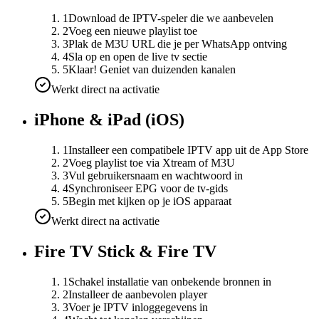
1
Download de IPTV-speler die we aanbevelen
2
Voeg een nieuwe playlist toe
3
Plak de M3U URL die je per WhatsApp ontving
4
Sla op en open de live tv sectie
5
Klaar! Geniet van duizenden kanalen
Werkt direct na activatie
iPhone & iPad (iOS)
1
Installeer een compatibele IPTV app uit de App Store
2
Voeg playlist toe via Xtream of M3U
3
Vul gebruikersnaam en wachtwoord in
4
Synchroniseer EPG voor de tv-gids
5
Begin met kijken op je iOS apparaat
Werkt direct na activatie
Fire TV Stick & Fire TV
1
Schakel installatie van onbekende bronnen in
2
Installeer de aanbevolen player
3
Voer je IPTV inloggegevens in