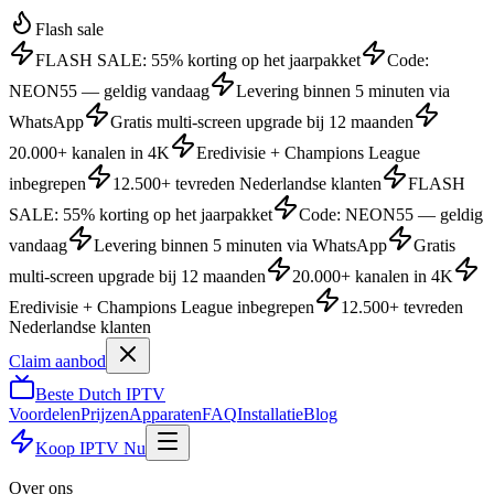
Flash sale
FLASH SALE: 55% korting op het jaarpakket
Code:
NEON55 — geldig vandaag
Levering binnen 5 minuten via
WhatsApp
Gratis multi-screen upgrade bij 12 maanden
20.000+ kanalen in 4K
Eredivisie + Champions League
inbegrepen
12.500+ tevreden Nederlandse klanten
FLASH
SALE: 55% korting op het jaarpakket
Code: NEON55 — geldig
vandaag
Levering binnen 5 minuten via WhatsApp
Gratis
multi-screen upgrade bij 12 maanden
20.000+ kanalen in 4K
Eredivisie + Champions League inbegrepen
12.500+ tevreden
Nederlandse klanten
Claim aanbod
Beste
Dutch
IPTV
Voordelen
Prijzen
Apparaten
FAQ
Installatie
Blog
Koop IPTV Nu
Over ons